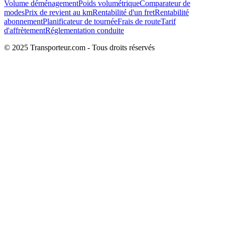
Volume déménagement
Poids volumétrique
Comparateur de
modes
Prix de revient au km
Rentabilité d'un fret
Rentabilité
abonnement
Planificateur de tournée
Frais de route
Tarif
d'affrètement
Réglementation conduite
© 2025 Transporteur.com - Tous droits réservés