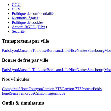
CGU
CGV
Politique de confidentialité
Mentions légales
Politique de cookies
Accord RGPD (DPA)
Sécurité
Transporteurs par ville
Paris
Lyon
Marseille
Toulouse
Bordeaux
Lille
Nice
Nantes
Strasbourg
Mont
Bourse de fret par ville
Paris
Lyon
Marseille
Toulouse
Bordeaux
Lille
Nice
Nantes
Strasbourg
Mont
Nos véhicules
Comparatif flotte
Fourgon
Camion 3T5
Camion 7T5
Porteur
Poids
lourd
Semi-remorque
Camion frigorifique
Outils & simulateurs