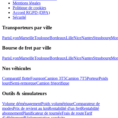
Mentions légales
Politique de cookies
Accord RGPD (DPA)
Sécurité
Transporteurs par ville
Paris
Lyon
Marseille
Toulouse
Bordeaux
Lille
Nice
Nantes
Strasbourg
Mont
Bourse de fret par ville
Paris
Lyon
Marseille
Toulouse
Bordeaux
Lille
Nice
Nantes
Strasbourg
Mont
Nos véhicules
Comparatif flotte
Fourgon
Camion 3T5
Camion 7T5
Porteur
Poids
lourd
Semi-remorque
Camion frigorifique
Outils & simulateurs
Volume déménagement
Poids volumétrique
Comparateur de
modes
Prix de revient au km
Rentabilité d'un fret
Rentabilité
abonnement
Planificateur de tournée
Frais de route
Tarif
d'affrètement
Réglementation conduite