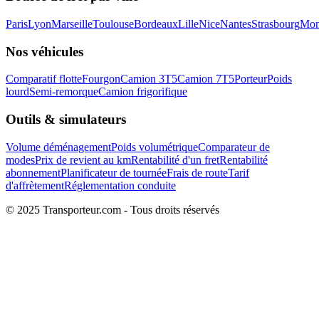
Paris
Lyon
Marseille
Toulouse
Bordeaux
Lille
Nice
Nantes
Strasbourg
Mont
Nos véhicules
Comparatif flotte
Fourgon
Camion 3T5
Camion 7T5
Porteur
Poids
lourd
Semi-remorque
Camion frigorifique
Outils & simulateurs
Volume déménagement
Poids volumétrique
Comparateur de
modes
Prix de revient au km
Rentabilité d'un fret
Rentabilité
abonnement
Planificateur de tournée
Frais de route
Tarif
d'affrètement
Réglementation conduite
© 2025 Transporteur.com - Tous droits réservés