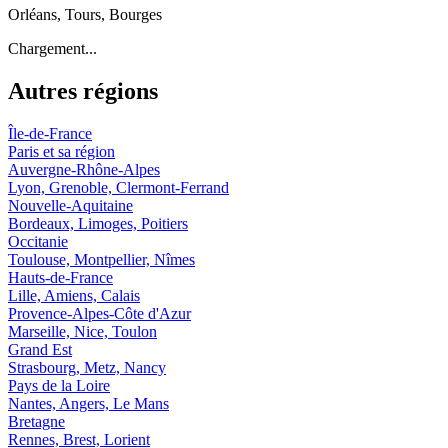
Orléans, Tours, Bourges
Chargement...
Autres régions
Île-de-France
Paris et sa région
Auvergne-Rhône-Alpes
Lyon, Grenoble, Clermont-Ferrand
Nouvelle-Aquitaine
Bordeaux, Limoges, Poitiers
Occitanie
Toulouse, Montpellier, Nîmes
Hauts-de-France
Lille, Amiens, Calais
Provence-Alpes-Côte d'Azur
Marseille, Nice, Toulon
Grand Est
Strasbourg, Metz, Nancy
Pays de la Loire
Nantes, Angers, Le Mans
Bretagne
Rennes, Brest, Lorient