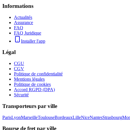
Informations
Actualités
Assurance
FAQ
FAQ Juridique
Installer l'app
Légal
CGU
CGV
Politique de confidentialité
Mentions légales
Politique de cookies
Accord RGPD (DPA)
Sécurité
Transporteurs par ville
Paris
Lyon
Marseille
Toulouse
Bordeaux
Lille
Nice
Nantes
Strasbourg
Mont
Bourse de fret par ville