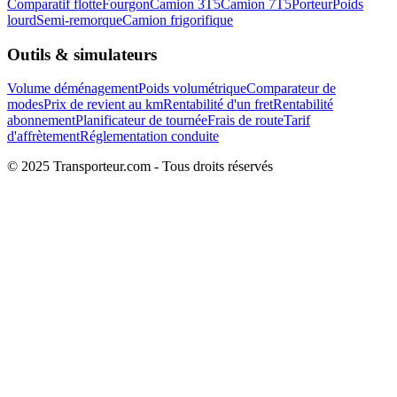
Comparatif flotte
Fourgon
Camion 3T5
Camion 7T5
Porteur
Poids
lourd
Semi-remorque
Camion frigorifique
Outils & simulateurs
Volume déménagement
Poids volumétrique
Comparateur de
modes
Prix de revient au km
Rentabilité d'un fret
Rentabilité
abonnement
Planificateur de tournée
Frais de route
Tarif
d'affrètement
Réglementation conduite
© 2025 Transporteur.com - Tous droits réservés