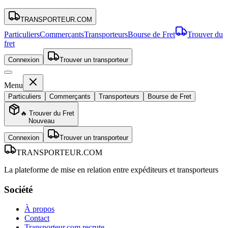
TRANSPORTEUR
.COM
Particuliers
Commerçants
Transporteurs
Bourse de Fret
Trouver du
fret
Connexion
Trouver un transporteur
Menu
Particuliers
Commerçants
Transporteurs
Bourse de Fret
🔥 Trouver du Fret
Nouveau
Connexion
Trouver un transporteur
TRANSPORTEUR
.COM
La plateforme de mise en relation entre expéditeurs et transporteurs
Société
À propos
Contact
Transporteur.com recrute